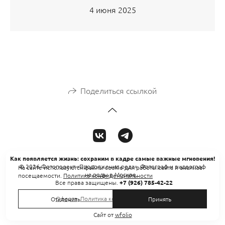
4 июня 2025
Поделиться ссылкой
Как появляется жизнь: сохраним в кадре самые важные мгновения!
© 2026 Фотопроект «Продолжение рода». Фотограф и видеограф
На сайте используются файлы cookie для работы сайта и анализа
на роды в Москве.
посещаемости.
Политика конфиденциальности
Все права защищены.
+7 (926) 785-42-22
Оферта
,
Политика конфиденциальности
Отклонить
Принять
Сайт от
wfolio